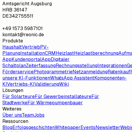
Amtsgericht Augsburg
HRB 36147
DE342755511
+49 1573 5987101
kontakt@reonic.de
Produkte
Haushalt
Vertrieb
PV-
Planung
Installation
CRM
Heizlast
Heizlastberechnung
Aufm
App
Kundenportal
App
Digitaler
Schaltplan
Zeiterfassung
Rechnungsstellung
Integrationen
G
Förderservice
Photogrammetrie
Netzanmeldung
Ratenkauf
unsere KI-Funktionen
WhatsApp Assistent
Komponenten-
KI
Vertriebs-KI
Validierung
Wiki
Lösungen
Für Solarteure
Für Gewerbeinstallateure
Für
Stadtwerke
Für Wärmepumpenbauer
Weiteres
Über uns
Team
Jobs
Ressourcen
Blog
Erfolgsgeschichten
Whitepaper
Events
Newsletter
Webi