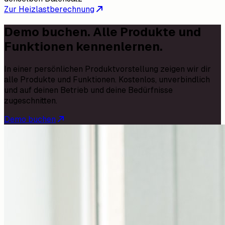
Zur Heizlastberechnung
Demo buchen. Alle Produkte und
Funktionen kennenlernen.
In einer persönlichen Produktvorstellung zeigen wir dir
alle Produkte und Funktionen. Kostenlos, unverbindlich
und auf deinen Betrieb und deine Bedürfnisse
zugeschnitten.
Demo buchen