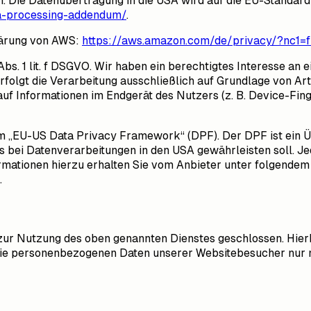
Die Datenübertragung in die USA wird auf die EU-Standardver
a-processing-addendum/
.
lärung von AWS:
https://aws.amazon.com/de/privacy/?nc1=
s. 1 lit. f DSGVO. Wir haben ein berechtigtes Interesse an 
folgt die Verarbeitung ausschließlich auf Grundlage von Art.
auf Informationen im Endgerät des Nutzers (z. B. Device-Fin
em „EU-US Data Privacy Framework“ (DPF). Der DPF ist ein
s bei Datenverarbeitungen in den USA gewährleisten soll. J
ormationen hierzu erhalten Sie vom Anbieter unter folgendem
.
zur Nutzung des oben genannten Dienstes geschlossen. Hierb
r die personenbezogenen Daten unserer Websitebesucher nur