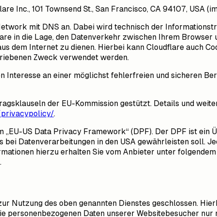
flare Inc., 101 Townsend St., San Francisco, CA 94107, USA (i
y Network mit DNS an. Dabei wird technisch der Information
lare in die Lage, den Datenverkehr zwischen Ihrem Browser u
us dem Internet zu dienen. Hierbei kann Cloudflare auch C
schriebenen Zweck verwendet werden.
Interesse an einer möglichst fehlerfreien und sicheren Berei
tragsklauseln der EU-Kommission gestützt. Details und weit
privacypolicy/
.
em „EU-US Data Privacy Framework“ (DPF). Der DPF ist ein
s bei Datenverarbeitungen in den USA gewährleisten soll. J
ormationen hierzu erhalten Sie vom Anbieter unter folgendem
.
zur Nutzung des oben genannten Dienstes geschlossen. Hierb
r die personenbezogenen Daten unserer Websitebesucher nur