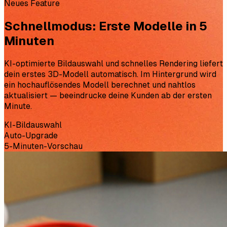
Neues Feature
Schnellmodus: Erste Modelle in 5
Minuten
KI-optimierte Bildauswahl und schnelles Rendering liefert
dein erstes 3D-Modell automatisch. Im Hintergrund wird
ein hochauflösendes Modell berechnet und nahtlos
aktualisiert — beeindrucke deine Kunden ab der ersten
Minute.
KI-Bildauswahl
Auto-Upgrade
5-Minuten-Vorschau