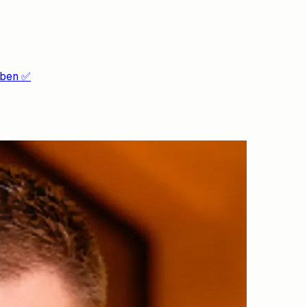
iben ✅