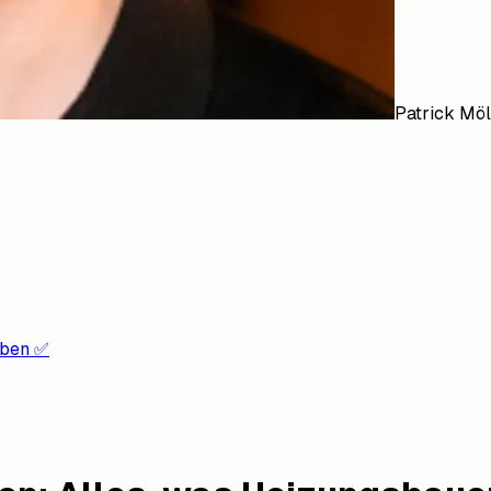
Patrick Möl
iben ✅