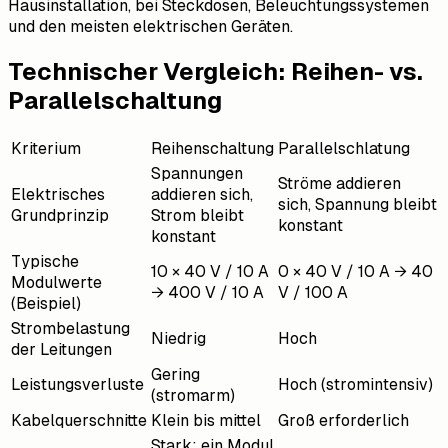
Hausinstallation, bei Steckdosen, Beleuchtungssystemen
und den meisten elektrischen Geräten.
Technischer Vergleich: Reihen- vs.
Parallelschaltung
Kriterium
Reihenschaltung
Parallelschlatung
Spannungen
Ströme addieren
Elektrisches
addieren sich,
sich, Spannung bleibt
Grundprinzip
Strom bleibt
konstant
konstant
Typische
10 × 40 V / 10 A
0 × 40 V / 10 A → 40
Modulwerte
→ 400 V / 10 A
V / 100 A
(Beispiel)
Strombelastung
Niedrig
Hoch
der Leitungen
Gering
Leistungsverluste
Hoch (stromintensiv)
(stromarm)
Kabelquerschnitte
Klein bis mittel
Groß erforderlich
Stark: ein Modul