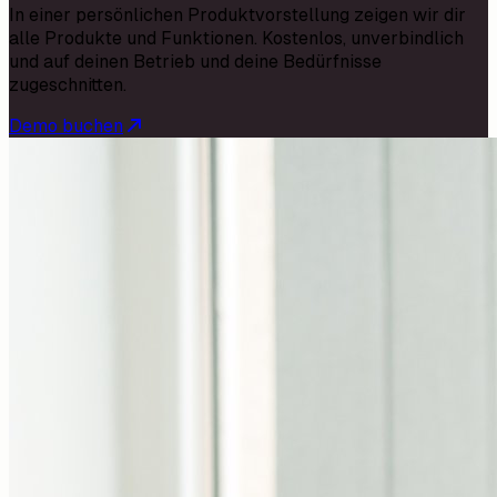
In einer persönlichen Produktvorstellung zeigen wir dir
alle Produkte und Funktionen. Kostenlos, unverbindlich
und auf deinen Betrieb und deine Bedürfnisse
zugeschnitten.
Demo buchen