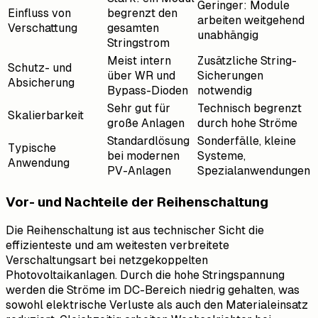
Geringer: Module
Einfluss von
begrenzt den
arbeiten weitgehend
Verschattung
gesamten
unabhängig
Stringstrom
Meist intern
Zusätzliche String-
Schutz- und
über WR und
Sicherungen
Absicherung
Bypass-Dioden
notwendig
Sehr gut für
Technisch begrenzt
Skalierbarkeit
große Anlagen
durch hohe Ströme
Standardlösung
Sonderfälle, kleine
Typische
bei modernen
Systeme,
Anwendung
PV-Anlagen
Spezialanwendungen
Vor- und Nachteile der Reihenschaltung
Die Reihenschaltung ist aus technischer Sicht die
effizienteste und am weitesten verbreitete
Verschaltungsart bei netzgekoppelten
Photovoltaikanlagen. Durch die hohe Stringspannung
werden die Ströme im DC-Bereich niedrig gehalten, was
sowohl elektrische Verluste als auch den Materialeinsatz