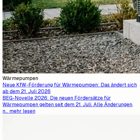
Wärmepumpen
Neue KfW-Förderung für Wärmepumpen: Das ändert sich
ab dem 21. Juli 2026
BEG-Novelle 2026: Die neuen Fördersätze für
Wärmepumpen gelten seit dem 21. Juli. Alle Änderungen,
n
...
mehr lesen