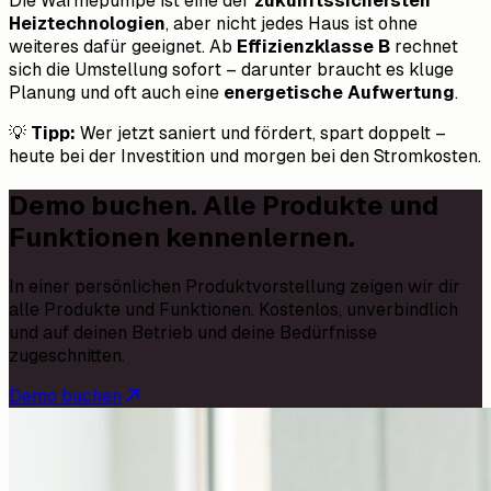
Die Wärmepumpe ist eine der
zukunftssichersten
Heiztechnologien
, aber nicht jedes Haus ist ohne
weiteres dafür geeignet. Ab
Effizienzklasse B
rechnet
sich die Umstellung sofort – darunter braucht es kluge
Planung und oft auch eine
energetische Aufwertung
.
💡
Tipp:
Wer jetzt saniert und fördert, spart doppelt –
heute bei der Investition und morgen bei den Stromkosten.
Demo buchen. Alle Produkte und
Funktionen kennenlernen.
In einer persönlichen Produktvorstellung zeigen wir dir
alle Produkte und Funktionen. Kostenlos, unverbindlich
und auf deinen Betrieb und deine Bedürfnisse
zugeschnitten.
Demo buchen