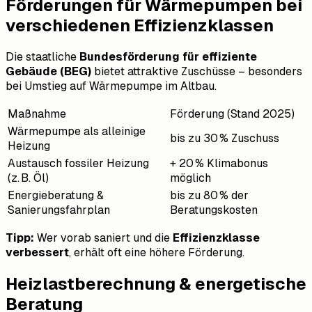
Förderungen für Wärmepumpen bei
verschiedenen Effizienzklassen
Die staatliche
Bundesförderung für effiziente
Gebäude (BEG)
bietet attraktive Zuschüsse – besonders
bei Umstieg auf Wärmepumpe im Altbau.
Maßnahme
Förderung (Stand 2025)
Wärmepumpe als alleinige
bis zu 30 % Zuschuss
Heizung
Austausch fossiler Heizung
+ 20 % Klimabonus
(z. B. Öl)
möglich
Energieberatung &
bis zu 80 % der
Sanierungsfahrplan
Beratungskosten
Tipp:
Wer vorab saniert und die
Effizienzklasse
verbessert
, erhält oft eine höhere Förderung.
Heizlastberechnung & energetische
Beratung