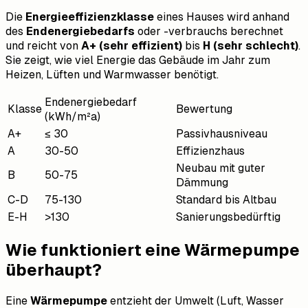
Die
Energieeffizienzklasse
eines Hauses wird anhand
des
Endenergiebedarfs
oder -verbrauchs berechnet
und reicht von
A+ (sehr effizient)
bis
H (sehr schlecht)
.
Sie zeigt, wie viel Energie das Gebäude im Jahr zum
Heizen, Lüften und Warmwasser benötigt.
Endenergiebedarf
Klasse
Bewertung
(kWh/m²a)
A+
≤ 30
Passivhausniveau
A
30-50
Effizienzhaus
Neubau mit guter
B
50-75
Dämmung
C-D
75-130
Standard bis Altbau
E-H
>130
Sanierungsbedürftig
Wie funktioniert eine Wärmepumpe
überhaupt?
Eine
Wärmepumpe
entzieht der Umwelt (Luft, Wasser