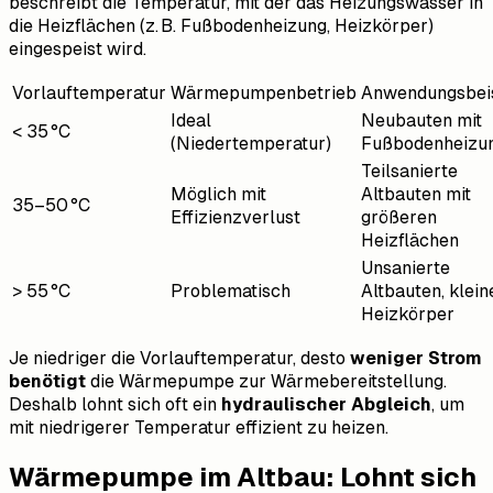
beschreibt die Temperatur, mit der das Heizungswasser in
die Heizflächen (z. B. Fußbodenheizung, Heizkörper)
eingespeist wird.
Vorlauftemperatur
Wärmepumpenbetrieb
Anwendungsbeis
Ideal
Neubauten mit
< 35 °C
(Niedertemperatur)
Fußbodenheizu
Teilsanierte
Möglich mit
Altbauten mit
35–50 °C
Effizienzverlust
größeren
Heizflächen
Unsanierte
> 55 °C
Problematisch
Altbauten, klein
Heizkörper
Je niedriger die Vorlauftemperatur, desto
weniger Strom
benötigt
die Wärmepumpe zur Wärmebereitstellung.
Deshalb lohnt sich oft ein
hydraulischer Abgleich
, um
mit niedrigerer Temperatur effizient zu heizen.
Wärmepumpe im Altbau: Lohnt sich