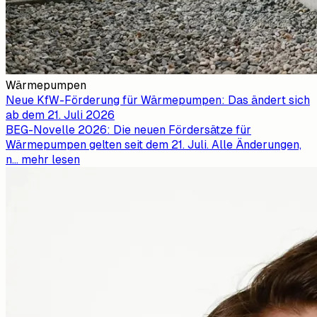
Wärmepumpen
Neue KfW-Förderung für Wärmepumpen: Das ändert sich
ab dem 21. Juli 2026
BEG-Novelle 2026: Die neuen Fördersätze für
Wärmepumpen gelten seit dem 21. Juli. Alle Änderungen,
n
...
mehr lesen