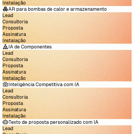
Instalação
AR para bombas de calor e armazenamento
Lead
Consultoria
Proposta
Assinatura
Instalação
IA de Componentes
Lead
Consultoria
Proposta
Assinatura
Instalação
Inteligência Competitiva com IA
Lead
Consultoria
Proposta
Assinatura
Instalação
Texto de proposta personalizado com IA
Lead