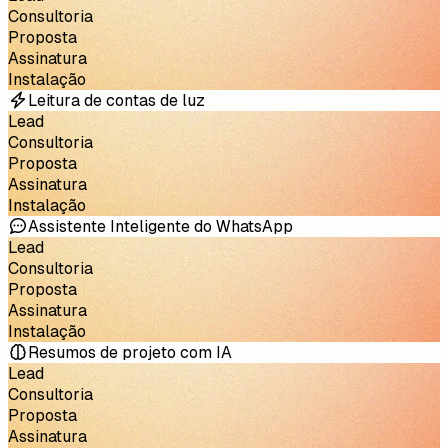
Consultoria
Proposta
Assinatura
Instalação
Leitura de contas de luz
Lead
Consultoria
Proposta
Assinatura
Instalação
Assistente Inteligente do WhatsApp
Lead
Consultoria
Proposta
Assinatura
Instalação
Resumos de projeto com IA
Lead
Consultoria
Proposta
Assinatura