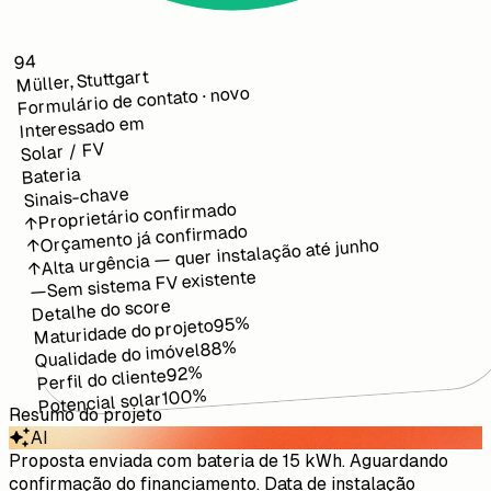
94
Müller, Stuttgart
Formulário de contato · novo
Interessado em
Solar / FV
Bateria
Sinais-chave
Proprietário confirmado
↑
Orçamento já confirmado
Alta urgência — quer instalação até junho
↑
↑
Sem sistema FV existente
—
Detalhe do score
%
95
Maturidade do projeto
%
88
Qualidade do imóvel
%
92
Perfil do cliente
%
100
Potencial solar
Resumo do projeto
AI
Proposta enviada com bateria de 15 kWh. Aguardando
confirmação do financiamento. Data de instalação