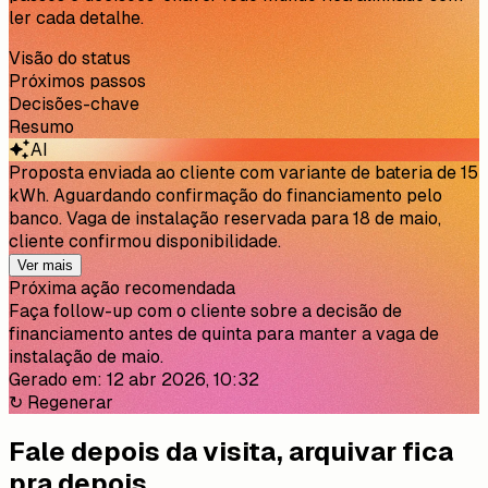
Resuma o status do projeto e os
próximos passos
Gere resumos concisos do status do projeto, próximos
passos e decisões-chave. Todo mundo fica alinhado sem
ler cada detalhe.
Visão do status
Próximos passos
Decisões-chave
Resumo
AI
Proposta enviada ao cliente com variante de bateria de 15
kWh. Aguardando confirmação do financiamento pelo
banco. Vaga de instalação reservada para 18 de maio,
cliente confirmou disponibilidade.
Ver mais
Próxima ação recomendada
Faça follow-up com o cliente sobre a decisão de
financiamento antes de quinta para manter a vaga de
instalação de maio.