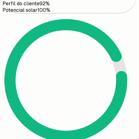
Perfil do cliente
92
%
Potencial solar
100
%