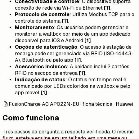
Conectividade e controle
:
O dispositivo suporta
conexão de rede via Wi-Fi ou Ethernet
[1]
.
Protocolo de controle
:
Utiliza Modbus TCP para o
controle do sistema
[1]
.
Monitoramento
:
Os usuários podem gerenciar e
monitorar a wallbox por meio de um app dedicado
disponível para iOS e Android
[1]
.
Opções de autenticação
:
O acesso à estação de
recarga pode ser gerenciado via RFID (ISO-14443-
A), Bluetooth ou pelo app
[1]
.
Acessórios inclusos
:
A unidade inclui 2 cartões
RFID no escopo de entrega
[1]
.
Indicação de status
:
O status em tempo real é
comunicado por LEDs coloridos na wallbox e pelo
app móvel
[1]
.
FusionCharge AC AP022N-EU · ficha técnica · Huawei
Como funciona
Três passos da pergunta à resposta verificada. O mesmo
fluxo, esteja a equipe em um telhado, em uma mesa ou