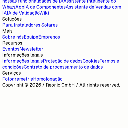
nossas funcionalidades de IA
Assistente Inteligente do
WhatsApp
IA de Componentes
Assistente de Vendas com
IA
IA de Validação
Wiki
Soluções
Para Instaladores Solares
Mais
Sobre nós
Equipe
Empregos
Recursos
Eventos
Newsletter
Informações legais
Informações legais
Proteção de dados
Cookies
Termos e
condições
Contrato de processamento de dados
Serviços
Fotogrametria
Homologação
Copyright ©
2026
/ Reonic GmbH / All rights reserved.