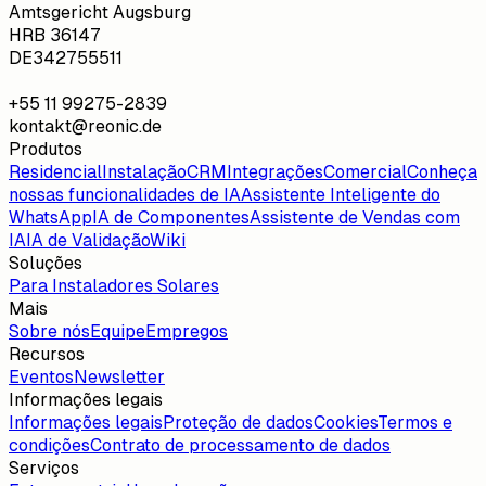
Amtsgericht Augsburg
HRB 36147
DE342755511
+55 11 99275-2839
kontakt@reonic.de
Produtos
Residencial
Instalação
CRM
Integrações
Comercial
Conheça
nossas funcionalidades de IA
Assistente Inteligente do
WhatsApp
IA de Componentes
Assistente de Vendas com
IA
IA de Validação
Wiki
Soluções
Para Instaladores Solares
Mais
Sobre nós
Equipe
Empregos
Recursos
Eventos
Newsletter
Informações legais
Informações legais
Proteção de dados
Cookies
Termos e
condições
Contrato de processamento de dados
Serviços