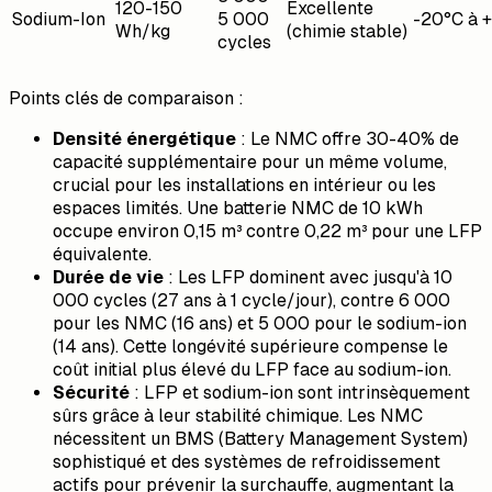
120-150
Excellente
Sodium-Ion
5 000
-20°C à 
Wh/kg
(chimie stable)
cycles
Points clés de comparaison :
Densité énergétique
: Le NMC offre 30-40% de
capacité supplémentaire pour un même volume,
crucial pour les installations en intérieur ou les
espaces limités. Une batterie NMC de 10 kWh
occupe environ 0,15 m³ contre 0,22 m³ pour une LFP
équivalente.
Durée de vie
: Les LFP dominent avec jusqu'à 10
000 cycles (27 ans à 1 cycle/jour), contre 6 000
pour les NMC (16 ans) et 5 000 pour le sodium-ion
(14 ans). Cette longévité supérieure compense le
coût initial plus élevé du LFP face au sodium-ion.
Sécurité
: LFP et sodium-ion sont intrinsèquement
sûrs grâce à leur stabilité chimique. Les NMC
nécessitent un BMS (Battery Management System)
sophistiqué et des systèmes de refroidissement
actifs pour prévenir la surchauffe, augmentant la