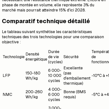
phase de montée en volume, elle représente 3% du
marché mais pourrait atteindre 15% d'ici 2028.
Comparatif technique détaillé
Le tableau suivant synthétise les caractéristiques
techniques des trois technologies pour une comparaison
objective :
Durée
Températ
Densité
Technologie
de vie
Sécurité
de
énergétique
(cycles)
fonction
Excellente
6 000-
150-180
(pas
LFP
10 000
-10°C à 
Wh/kg
d'emballement
cycles
thermique)
4 000-
200-260
Bonne (BMS
NMC
6 000
-5°C à +
Wh/kg
requis)
cycles
3 000-