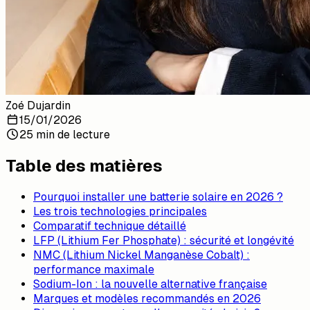
Zoé Dujardin
15/01/2026
25 min de lecture
Table des matières
Pourquoi installer une batterie solaire en 2026 ?
Les trois technologies principales
Comparatif technique détaillé
LFP (Lithium Fer Phosphate) : sécurité et longévité
NMC (Lithium Nickel Manganèse Cobalt) :
performance maximale
Sodium-Ion : la nouvelle alternative française
Marques et modèles recommandés en 2026