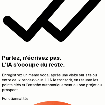
Enregistré dans Weber Residence : 2 853 kWh/an à 32
ct/kWh, chauffage au gaz avec radiateurs (15 000 kWh),
construit en 1995, 3 occupants.
10:05
Parlez, n'écrivez pas.
L'IA s'occupe du reste.