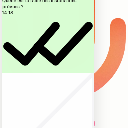
Quelle est la taille des installations
prévues ?
14:18
Mémo transcrit et attaché au projet
Schmidt. Inclinaison du toit 35°, trois
modules est à l'ombre l'après-midi. Suivis
programmés.
09:14