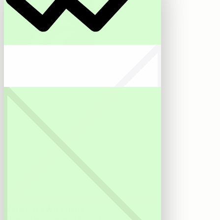
Reonic AI
Müller · 8 kWp solaire
Phase
:
Installation (3 sur 4)