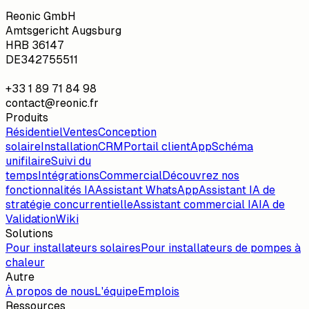
Reonic GmbH
Amtsgericht Augsburg
HRB 36147
DE342755511
+33 1 89 71 84 98
contact@reonic.fr
Produits
Résidentiel
Ventes
Conception
solaire
Installation
CRM
Portail client
App
Schéma
unifilaire
Suivi du
temps
Intégrations
Commercial
Découvrez nos
fonctionnalités IA
Assistant WhatsApp
Assistant IA de
stratégie concurrentielle
Assistant commercial IA
IA de
Validation
Wiki
Solutions
Pour installateurs solaires
Pour installateurs de pompes à
chaleur
Autre
À propos de nous
L'équipe
Emplois
Ressources