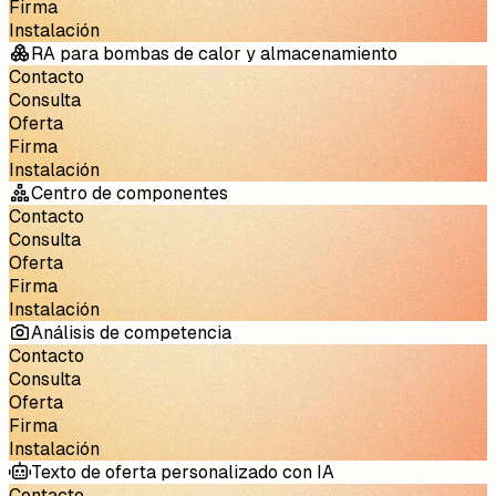
Firma
Instalación
RA para bombas de calor y almacenamiento
Contacto
Consulta
Oferta
Firma
Instalación
Centro de componentes
Contacto
Consulta
Oferta
Firma
Instalación
Análisis de competencia
Contacto
Consulta
Oferta
Firma
Instalación
Texto de oferta personalizado con IA
Contacto