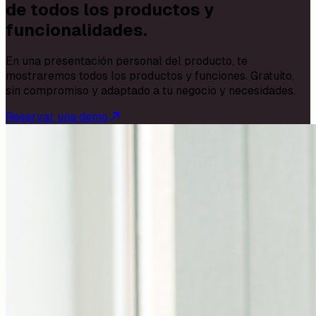
de todos los productos y
funcionalidades.
En una presentación personal del producto, te
mostraremos todos los productos y funciones. Gratuito,
sin compromiso y adaptado a tu negocio y necesidades.
Reservar una demo