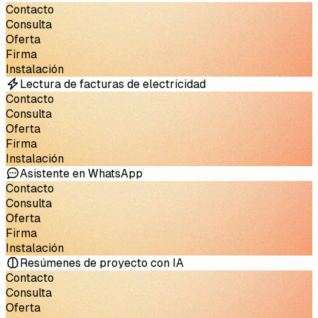
Contacto
Consulta
Oferta
Firma
Instalación
Lectura de facturas de electricidad
Contacto
Consulta
Oferta
Firma
Instalación
Asistente en WhatsApp
Contacto
Consulta
Oferta
Firma
Instalación
Resúmenes de proyecto con IA
Contacto
Consulta
Oferta