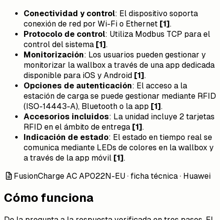
Conectividad y control
:
El dispositivo soporta
conexión de red por Wi-Fi o Ethernet
[1]
.
Protocolo de control
:
Utiliza Modbus TCP para el
control del sistema
[1]
.
Monitorización
:
Los usuarios pueden gestionar y
monitorizar la wallbox a través de una app dedicada
disponible para iOS y Android
[1]
.
Opciones de autenticación
:
El acceso a la
estación de carga se puede gestionar mediante RFID
(ISO-14443-A), Bluetooth o la app
[1]
.
Accesorios incluidos
:
La unidad incluye 2 tarjetas
RFID en el ámbito de entrega
[1]
.
Indicación de estado
:
El estado en tiempo real se
comunica mediante LEDs de colores en la wallbox y
a través de la app móvil
[1]
.
FusionCharge AC AP022N-EU · ficha técnica · Huawei
Cómo funciona
De la pregunta a la respuesta verificada en tres pasos. El