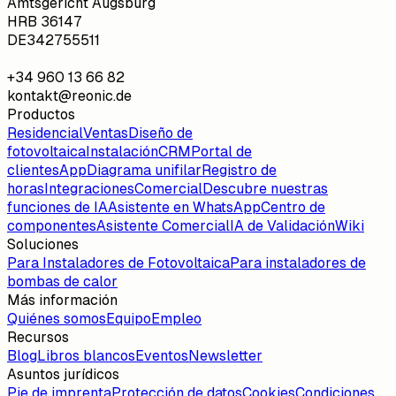
Amtsgericht Augsburg
HRB 36147
DE342755511
+34 960 13 66 82
kontakt@reonic.de
Productos
Residencial
Ventas
Diseño de
fotovoltaica
Instalación
CRM
Portal de
clientes
App
Diagrama unifilar
Registro de
horas
Integraciones
Comercial
Descubre nuestras
funciones de IA
Asistente en WhatsApp
Centro de
componentes
Asistente Comercial
IA de Validación
Wiki
Soluciones
Para Instaladores de Fotovoltaica
Para instaladores de
bombas de calor
Más información
Quiénes somos
Equipo
Empleo
Recursos
Blog
Libros blancos
Eventos
Newsletter
Asuntos jurídicos
Pie de imprenta
Protección de datos
Cookies
Condiciones