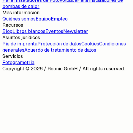
Para Instaladores de Fotovoltaica
Para instaladores de
bombas de calor
Más información
Quiénes somos
Equipo
Empleo
Recursos
Blog
Libros blancos
Eventos
Newsletter
Asuntos jurídicos
Pie de imprenta
Protección de datos
Cookies
Condiciones
generales
Acuerdo de tratamiento de datos
Servicios
Fotogrametría
Copyright ©
2026
/ Reonic GmbH / All rights reserved.