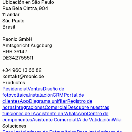
Ubicación en São Paulo
Rua Bela Cintra, 904
11 andar
São Paulo
Brasil
Reonic GmbH
Amtsgericht Augsburg
HRB 36147
DE342755511
+34 960 13 66 82
kontakt@reonic.de
Productos
Residencial
Ventas
Diseño de
fotovoltaica
Instalación
CRM
Portal de
clientes
App
Diagrama unifilar
Registro de
horas
Integraciones
Comercial
Descubre nuestras
funciones de IA
Asistente en WhatsApp
Centro de
componentes
Asistente Comercial
IA de Validación
Wiki
Soluciones