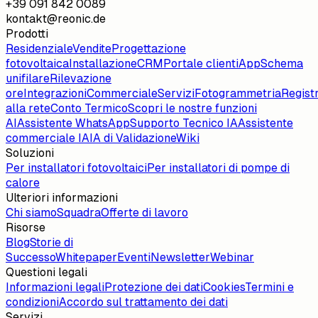
+39 091 842 0089
kontakt@reonic.de
Prodotti
Residenziale
Vendite
Progettazione
fotovoltaica
Installazione
CRM
Portale clienti
App
Schema
unifilare
Rilevazione
ore
Integrazioni
Commerciale
Servizi
Fotogrammetria
Regist
alla rete
Conto Termico
Scopri le nostre funzioni
AI
Assistente WhatsApp
Supporto Tecnico IA
Assistente
commerciale IA
IA di Validazione
Wiki
Soluzioni
Per installatori fotovoltaici
Per installatori di pompe di
calore
Ulteriori informazioni
Chi siamo
Squadra
Offerte di lavoro
Risorse
Blog
Storie di
Successo
Whitepaper
Eventi
Newsletter
Webinar
Questioni legali
Informazioni legali
Protezione dei dati
Cookies
Termini e
condizioni
Accordo sul trattamento dei dati
Servizi