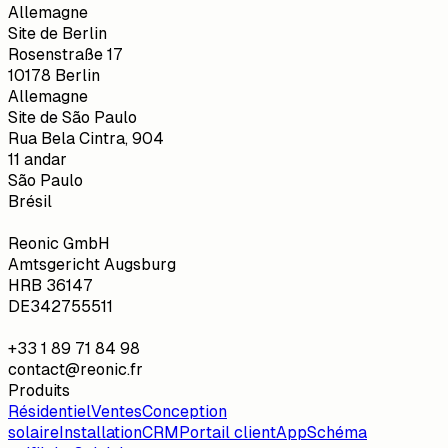
Allemagne
Site de Berlin
Rosenstraße 17
10178 Berlin
Allemagne
Site de São Paulo
Rua Bela Cintra, 904
11 andar
São Paulo
Brésil
Reonic GmbH
Amtsgericht Augsburg
HRB 36147
DE342755511
+33 1 89 71 84 98
contact@reonic.fr
Produits
Résidentiel
Ventes
Conception
solaire
Installation
CRM
Portail client
App
Schéma