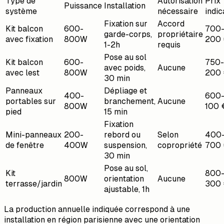
Type de
Autorisation
Prix
Puissance
Installation
système
nécessaire
indic
Fixation sur
Accord
Kit balcon
600-
700-
garde-corps,
propriétaire
avec fixation
800W
200
1-2h
requis
Pose au sol
Kit balcon
600-
750-
avec poids,
Aucune
avec lest
800W
200
30 min
Panneaux
Dépliage et
400-
600-
portables sur
branchement,
Aucune
800W
100 
pied
15 min
Fixation
Mini-panneaux
200-
rebord ou
Selon
400
de fenêtre
400W
suspension,
copropriété
700
30 min
Pose au sol,
Kit
800-
800W
orientation
Aucune
terrasse/jardin
300
ajustable, 1h
La production annuelle indiquée correspond à une
installation en région parisienne avec une orientation