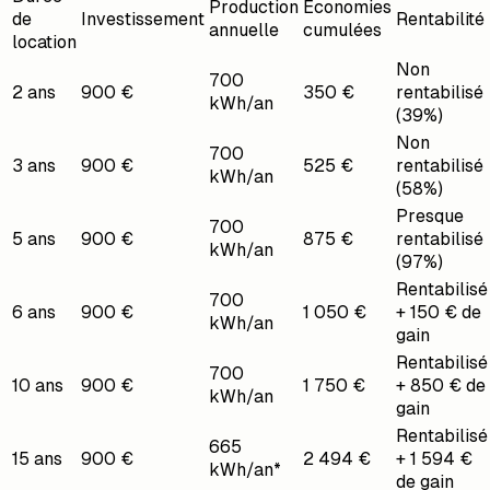
Production
Économies
de
Investissement
Rentabilité
annuelle
cumulées
location
Non
700
2 ans
900 €
350 €
rentabilisé
kWh/an
(39%)
Non
700
3 ans
900 €
525 €
rentabilisé
kWh/an
(58%)
Presque
700
5 ans
900 €
875 €
rentabilisé
kWh/an
(97%)
Rentabilisé
700
6 ans
900 €
1 050 €
+ 150 € de
kWh/an
gain
Rentabilisé
700
10 ans
900 €
1 750 €
+ 850 € de
kWh/an
gain
Rentabilisé
665
15 ans
900 €
2 494 €
+ 1 594 €
kWh/an*
de gain