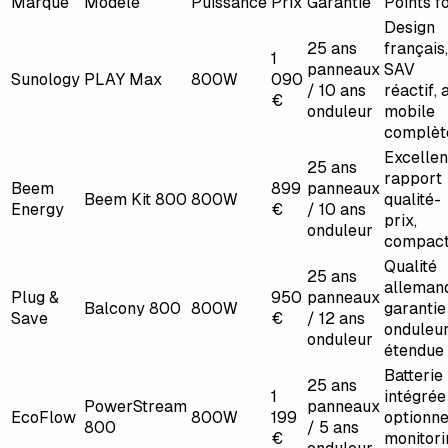
Marque
Modèle
Puissance
Prix
Garantie
Points f
Design
25 ans
français,
1
panneaux
SAV
Sunology
PLAY Max
800W
090
/ 10 ans
réactif,
€
onduleur
mobile
complèt
Excellen
25 ans
rapport
Beem
899
panneaux
Beem Kit 800
800W
qualité-
Energy
€
/ 10 ans
prix,
onduleur
compac
Qualité
25 ans
alleman
Plug &
950
panneaux
Balcony 800
800W
garantie
Save
€
/ 12 ans
onduleu
onduleur
étendue
Batterie
25 ans
1
intégrée
PowerStream
panneaux
EcoFlow
800W
199
optionne
800
/ 5 ans
€
monitori