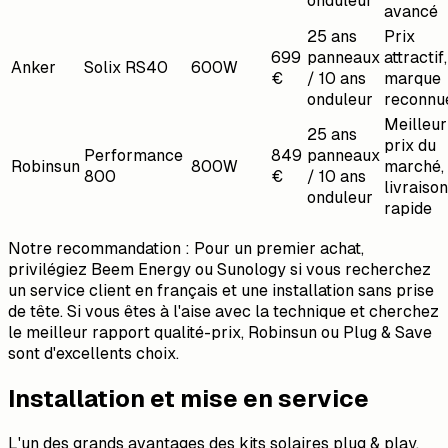
onduleur
avancé
25 ans
Prix
699
panneaux
attractif,
Anker
Solix RS40
600W
€
/ 10 ans
marque
onduleur
reconnu
Meilleur
25 ans
prix du
Performance
849
panneaux
Robinsun
800W
marché,
800
€
/ 10 ans
livraison
onduleur
rapide
Notre recommandation : Pour un premier achat,
privilégiez Beem Energy ou Sunology si vous recherchez
un service client en français et une installation sans prise
de tête. Si vous êtes à l'aise avec la technique et cherchez
le meilleur rapport qualité-prix, Robinsun ou Plug & Save
sont d'excellents choix.
Installation et mise en service
L'un des grands avantages des kits solaires plug & play,