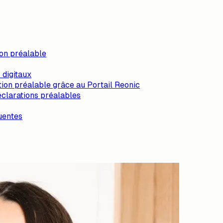
ion préalable
 digitaux
ion préalable grâce au Portail Reonic
déclarations préalables
uentes