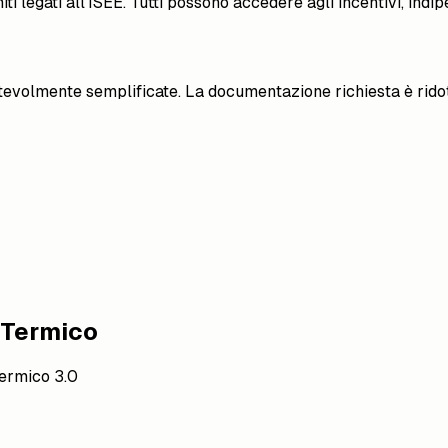
miti legati all'ISEE. Tutti possono accedere agli incentivi, in
volmente semplificate. La documentazione richiesta è ridotta
o Termico
 Termico 3.0