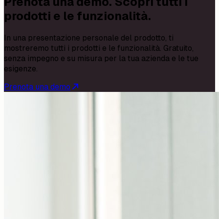
Prenota una demo. Scopri tutti i
prodotti e le funzionalità.
In una presentazione personale del prodotto, ti
mostreremo tutti i prodotti e le funzionalità. Gratuito,
senza impegno e su misura per la tua azienda e le tue
esigenze.
Prenota una demo