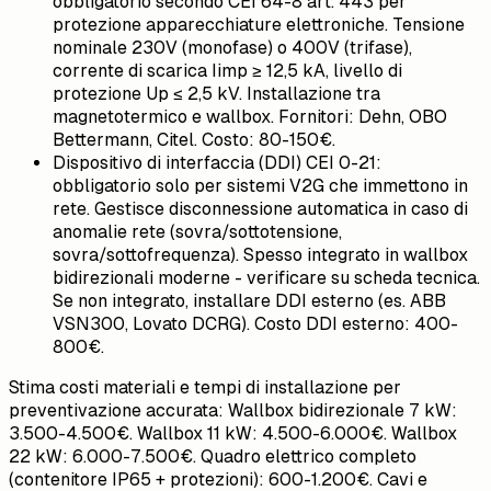
obbligatorio secondo CEI 64-8 art. 443 per
protezione apparecchiature elettroniche. Tensione
nominale 230V (monofase) o 400V (trifase),
corrente di scarica Iimp ≥ 12,5 kA, livello di
protezione Up ≤ 2,5 kV. Installazione tra
magnetotermico e wallbox. Fornitori: Dehn, OBO
Bettermann, Citel. Costo: 80-150€.
Dispositivo di interfaccia (DDI) CEI 0-21:
obbligatorio solo per sistemi V2G che immettono in
rete. Gestisce disconnessione automatica in caso di
anomalie rete (sovra/sottotensione,
sovra/sottofrequenza). Spesso integrato in wallbox
bidirezionali moderne - verificare su scheda tecnica.
Se non integrato, installare DDI esterno (es. ABB
VSN300, Lovato DCRG). Costo DDI esterno: 400-
800€.
Stima costi materiali e tempi di installazione per
preventivazione accurata: Wallbox bidirezionale 7 kW:
3.500-4.500€. Wallbox 11 kW: 4.500-6.000€. Wallbox
22 kW: 6.000-7.500€. Quadro elettrico completo
(contenitore IP65 + protezioni): 600-1.200€. Cavi e