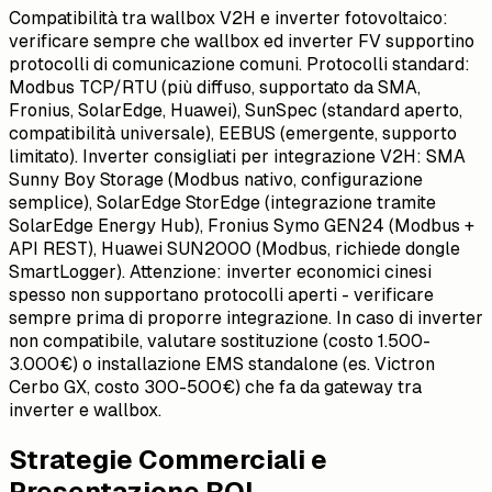
Compatibilità tra wallbox V2H e inverter fotovoltaico:
verificare sempre che wallbox ed inverter FV supportino
protocolli di comunicazione comuni. Protocolli standard:
Modbus TCP/RTU (più diffuso, supportato da SMA,
Fronius, SolarEdge, Huawei), SunSpec (standard aperto,
compatibilità universale), EEBUS (emergente, supporto
limitato). Inverter consigliati per integrazione V2H: SMA
Sunny Boy Storage (Modbus nativo, configurazione
semplice), SolarEdge StorEdge (integrazione tramite
SolarEdge Energy Hub), Fronius Symo GEN24 (Modbus +
API REST), Huawei SUN2000 (Modbus, richiede dongle
SmartLogger). Attenzione: inverter economici cinesi
spesso non supportano protocolli aperti - verificare
sempre prima di proporre integrazione. In caso di inverter
non compatibile, valutare sostituzione (costo 1.500-
3.000€) o installazione EMS standalone (es. Victron
Cerbo GX, costo 300-500€) che fa da gateway tra
inverter e wallbox.
Strategie Commerciali e
Presentazione ROI