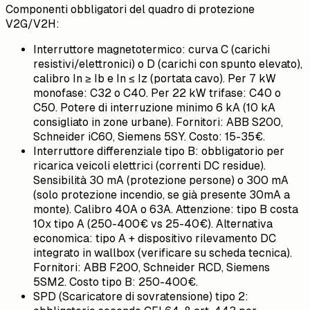
Componenti obbligatori del quadro di protezione
V2G/V2H:
Interruttore magnetotermico: curva C (carichi
resistivi/elettronici) o D (carichi con spunto elevato),
calibro In ≥ Ib e In ≤ Iz (portata cavo). Per 7 kW
monofase: C32 o C40. Per 22 kW trifase: C40 o
C50. Potere di interruzione minimo 6 kA (10 kA
consigliato in zone urbane). Fornitori: ABB S200,
Schneider iC60, Siemens 5SY. Costo: 15-35€.
Interruttore differenziale tipo B: obbligatorio per
ricarica veicoli elettrici (correnti DC residue).
Sensibilità 30 mA (protezione persone) o 300 mA
(solo protezione incendio, se già presente 30mA a
monte). Calibro 40A o 63A. Attenzione: tipo B costa
10x tipo A (250-400€ vs 25-40€). Alternativa
economica: tipo A + dispositivo rilevamento DC
integrato in wallbox (verificare su scheda tecnica).
Fornitori: ABB F200, Schneider RCD, Siemens
5SM2. Costo tipo B: 250-400€.
SPD (Scaricatore di sovratensione) tipo 2: