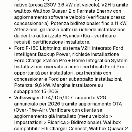
nativo (presa 230V 3,6 kW nel veicolo), V2H tramite
wallbox Wallbox Quasar 2 o Fermata Energy con
aggiornamento software veicolo (verificare presso
concessionaria). Potenza bidirezionale: fino a 11 kW.
Attenzione: garanzia batteria richiede installazione
da centro autorizzato Hyundai/Kia - verificare
requisiti certificazione installatore.
Ford F-150 Lightning: sistema V2H integrato Ford
Intelligent Backup Power, richiede installazione
Ford Charge Station Pro + Home Integration System.
Installazione riservata a centri certificati Ford Pro -
opportunità per installatori: partnership con
concessionarie Ford per subappalto installazioni.
Potenza: 9,6 kW. Margine installatore su
subappalto: 15-20%.
Volkswagen ID.4/ID.5/ID.7: supporto V2G
annunciato per 2026 tramite aggiornamento OTA
(Over-The-Air). Verificare con cliente se
aggiornamento già installato (menu veicolo >
Impostazioni > Ricarica > Bidirezionale). Wallbox
compatibili: Elli Charger Connect, Wallbox Quasar 2.