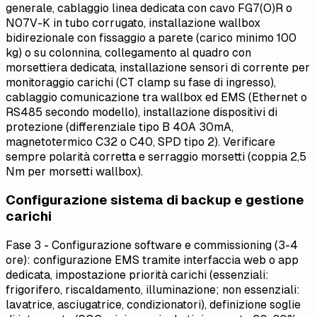
generale, cablaggio linea dedicata con cavo FG7(O)R o
N07V-K in tubo corrugato, installazione wallbox
bidirezionale con fissaggio a parete (carico minimo 100
kg) o su colonnina, collegamento al quadro con
morsettiera dedicata, installazione sensori di corrente per
monitoraggio carichi (CT clamp su fase di ingresso),
cablaggio comunicazione tra wallbox ed EMS (Ethernet o
RS485 secondo modello), installazione dispositivi di
protezione (differenziale tipo B 40A 30mA,
magnetotermico C32 o C40, SPD tipo 2). Verificare
sempre polarità corretta e serraggio morsetti (coppia 2,5
Nm per morsetti wallbox).
Configurazione sistema di backup e gestione
carichi
Fase 3 - Configurazione software e commissioning (3-4
ore): configurazione EMS tramite interfaccia web o app
dedicata, impostazione priorità carichi (essenziali:
frigorifero, riscaldamento, illuminazione; non essenziali:
lavatrice, asciugatrice, condizionatori), definizione soglie