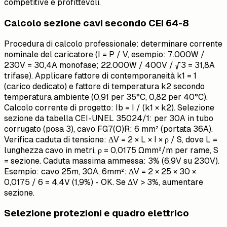
competitive e profittevoli.
Calcolo sezione cavi secondo CEI 64-8
Procedura di calcolo professionale: determinare corrente
nominale del caricatore (I = P / V, esempio: 7.000W /
230V = 30,4A monofase; 22.000W / 400V / √3 = 31,8A
trifase). Applicare fattore di contemporaneità k1 = 1
(carico dedicato) e fattore di temperatura k2 secondo
temperatura ambiente (0,91 per 35°C, 0,82 per 40°C).
Calcolo corrente di progetto: Ib = I / (k1 × k2). Selezione
sezione da tabella CEI-UNEL 35024/1: per 30A in tubo
corrugato (posa 3), cavo FG7(O)R: 6 mm² (portata 36A).
Verifica caduta di tensione: ΔV = 2 × L × I × ρ / S, dove L =
lunghezza cavo in metri, ρ = 0,0175 Ωmm²/m per rame, S
= sezione. Caduta massima ammessa: 3% (6,9V su 230V).
Esempio: cavo 25m, 30A, 6mm²: ΔV = 2 × 25 × 30 ×
0,0175 / 6 = 4,4V (1,9%) - OK. Se ΔV > 3%, aumentare
sezione.
Selezione protezioni e quadro elettrico