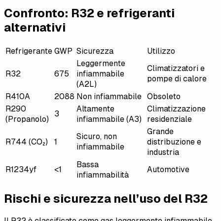
Confronto: R32 e refrigeranti
alternativi
Refrigerante
GWP
Sicurezza
Utilizzo
Leggermente
Climatizzatori e
R32
675
infiammabile
pompe di calore
(A2L)
R410A
2088
Non infiammabile
Obsoleto
R290
Altamente
Climatizzazione
3
(Propanolo)
infiammabile (A3)
residenziale
Grande
Sicuro, non
R744 (CO₂)
1
distribuzione e
infiammabile
industria
Bassa
R1234yf
<1
Automotive
infiammabilità
Rischi e sicurezza nell’uso del R32
Il R32 è classificato come gas leggermente infiammabile