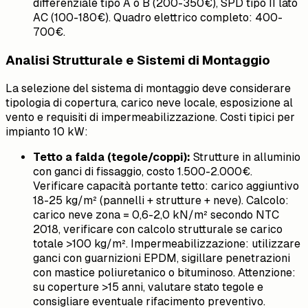
differenziale tipo A o B (200-350€), SPD tipo II lato
AC (100-180€). Quadro elettrico completo: 400-
700€.
Analisi Strutturale e Sistemi di Montaggio
La selezione del sistema di montaggio deve considerare
tipologia di copertura, carico neve locale, esposizione al
vento e requisiti di impermeabilizzazione. Costi tipici per
impianto 10 kW:
Tetto a falda (tegole/coppi):
Strutture in alluminio
con ganci di fissaggio, costo 1.500-2.000€.
Verificare capacità portante tetto: carico aggiuntivo
18-25 kg/m² (pannelli + strutture + neve). Calcolo:
carico neve zona = 0,6-2,0 kN/m² secondo NTC
2018, verificare con calcolo strutturale se carico
totale >100 kg/m². Impermeabilizzazione: utilizzare
ganci con guarnizioni EPDM, sigillare penetrazioni
con mastice poliuretanico o bituminoso. Attenzione:
su coperture >15 anni, valutare stato tegole e
consigliare eventuale rifacimento preventivo.