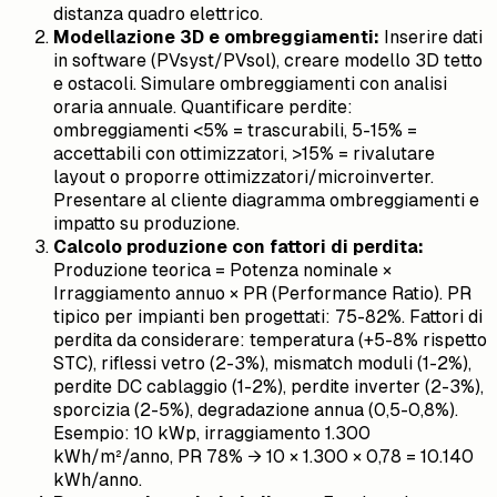
distanza quadro elettrico.
Modellazione 3D e ombreggiamenti:
Inserire dati
in software (PVsyst/PVsol), creare modello 3D tetto
e ostacoli. Simulare ombreggiamenti con analisi
oraria annuale. Quantificare perdite:
ombreggiamenti <5% = trascurabili, 5-15% =
accettabili con ottimizzatori, >15% = rivalutare
layout o proporre ottimizzatori/microinverter.
Presentare al cliente diagramma ombreggiamenti e
impatto su produzione.
Calcolo produzione con fattori di perdita:
Produzione teorica = Potenza nominale ×
Irraggiamento annuo × PR (Performance Ratio). PR
tipico per impianti ben progettati: 75-82%. Fattori di
perdita da considerare: temperatura (+5-8% rispetto
STC), riflessi vetro (2-3%), mismatch moduli (1-2%),
perdite DC cablaggio (1-2%), perdite inverter (2-3%),
sporcizia (2-5%), degradazione annua (0,5-0,8%).
Esempio: 10 kWp, irraggiamento 1.300
kWh/m²/anno, PR 78% → 10 × 1.300 × 0,78 = 10.140
kWh/anno.