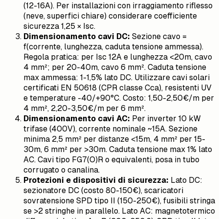
(12-16A). Per installazioni con irraggiamento riflesso
(neve, superfici chiare) considerare coefficiente
sicurezza 1,25 × Isc.
Dimensionamento cavi DC:
Sezione cavo =
f(corrente, lunghezza, caduta tensione ammessa).
Regola pratica: per Isc 12A e lunghezza <20m, cavo
4 mm²; per 20-40m, cavo 6 mm². Caduta tensione
max ammessa: 1-1,5% lato DC. Utilizzare cavi solari
certificati EN 50618 (CPR classe Cca), resistenti UV
e temperature -40/+90°C. Costo: 1,50-2,50€/m per
4 mm², 2,20-3,50€/m per 6 mm².
Dimensionamento cavi AC:
Per inverter 10 kW
trifase (400V), corrente nominale ~15A. Sezione
minima 2,5 mm² per distanze <15m, 4 mm² per 15-
30m, 6 mm² per >30m. Caduta tensione max 1% lato
AC. Cavi tipo FG7(O)R o equivalenti, posa in tubo
corrugato o canalina.
Protezioni e dispositivi di sicurezza:
Lato DC:
sezionatore DC (costo 80-150€), scaricatori
sovratensione SPD tipo II (150-250€), fusibili stringa
se >2 stringhe in parallelo. Lato AC: magnetotermico