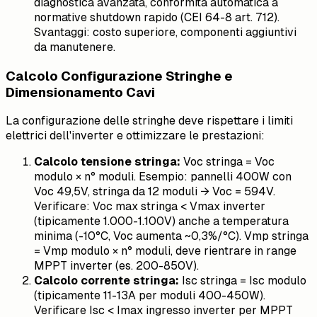
diagnostica avanzata, conformità automatica a
normative shutdown rapido (CEI 64-8 art. 712).
Svantaggi: costo superiore, componenti aggiuntivi
da manutenere.
Calcolo Configurazione Stringhe e
Dimensionamento Cavi
La configurazione delle stringhe deve rispettare i limiti
elettrici dell'inverter e ottimizzare le prestazioni:
Calcolo tensione stringa:
Voc stringa = Voc
modulo × n° moduli. Esempio: pannelli 400W con
Voc 49,5V, stringa da 12 moduli → Voc = 594V.
Verificare: Voc max stringa < Vmax inverter
(tipicamente 1.000-1.100V) anche a temperatura
minima (-10°C, Voc aumenta ~0,3%/°C). Vmp stringa
= Vmp modulo × n° moduli, deve rientrare in range
MPPT inverter (es. 200-850V).
Calcolo corrente stringa:
Isc stringa = Isc modulo
(tipicamente 11-13A per moduli 400-450W).
Verificare Isc < Imax ingresso inverter per MPPT