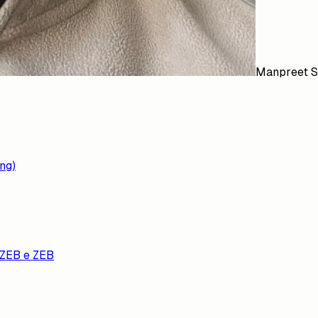
Manpreet S
ng)
 NZEB e ZEB