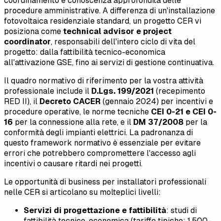
coordinamento e conoscenza approfondita delle
procedure amministrative. A differenza di un'installazione
fotovoltaica residenziale standard, un progetto CER vi
posiziona come
technical advisor e project
coordinator
, responsabili dell'intero ciclo di vita del
progetto: dalla fattibilità tecnico-economica
all'attivazione GSE, fino ai servizi di gestione continuativa.
Il quadro normativo di riferimento per la vostra attività
professionale include il
D.Lgs. 199/2021
(recepimento
RED II), il
Decreto CACER
(gennaio 2024) per incentivi e
procedure operative, le norme tecniche
CEI 0-21 e CEI 0-
16
per la connessione alla rete, e il
DM 37/2008
per la
conformità degli impianti elettrici. La padronanza di
questo framework normativo è essenziale per evitare
errori che potrebbero compromettere l'accesso agli
incentivi o causare ritardi nei progetti.
Le opportunità di business per installatori professionali
nelle CER si articolano su molteplici livelli:
Servizi di progettazione e fattibilità
: studi di
fattibilità tecnico-economica (tariffe tipiche: 1.500-