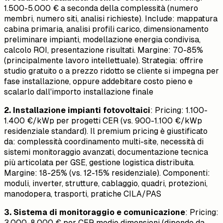
1.500-5.000 € a seconda della complessità (numero
membri, numero siti, analisi richieste). Include: mappatura
cabina primaria, analisi profili carico, dimensionamento
preliminare impianti, modellazione energia condivisa,
calcolo ROI, presentazione risultati. Margine: 70-85%
(principalmente lavoro intellettuale). Strategia: offrire
studio gratuito o a prezzo ridotto se cliente si impegna per
fase installazione, oppure addebitare costo pieno e
scalarlo dall'importo installazione finale
2. Installazione impianti fotovoltaici
: Pricing: 1.100-
1.400 €/kWp per progetti CER (vs. 900-1.100 €/kWp
residenziale standard). Il premium pricing è giustificato
da: complessità coordinamento multi-site, necessità di
sistemi monitoraggio avanzati, documentazione tecnica
più articolata per GSE, gestione logistica distribuita.
Margine: 18-25% (vs. 12-15% residenziale). Componenti:
moduli, inverter, strutture, cablaggio, quadri, protezioni,
manodopera, trasporti, pratiche CILA/PAS
3. Sistema di monitoraggio e comunicazione
: Pricing:
3.000-8.000 € per CER medie dimensioni (dipende da