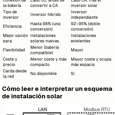
Conexión de
Lado CC, antes de
Lado CA, tras el
la batería
convertir a CA
inversor solar
Tipo de
Inversor
Inversor híbrido
inversor
independiente
Hasta 98% (una
92–95% (doble
Eficiencia
conversión)
conversión)
Mejor opción
Instalaciones
Instalaciones
para
solares nuevas
existentes
Menor (batería
Flexibilidad
Mayor
compatible)
Coste y
Menor coste y más
Mayor coste y ocupa
precio
compacto
más espacio
Carda desde
No disponible
Sí
la red
Cómo leer e interpretar un esquema
de instalación solar