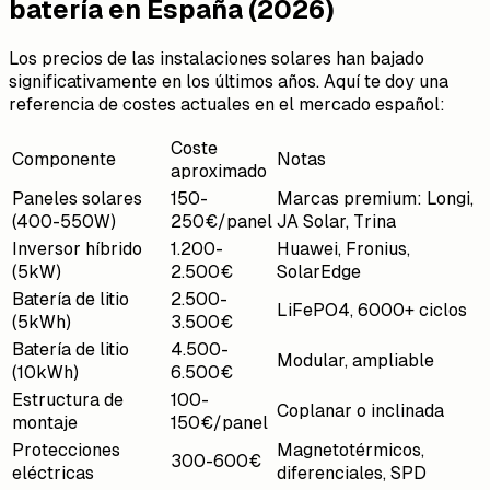
batería en España (2026)
Los precios de las instalaciones solares han bajado
significativamente en los últimos años. Aquí te doy una
referencia de costes actuales en el mercado español:
Coste
Componente
Notas
aproximado
Paneles solares
150-
Marcas premium: Longi,
(400-550W)
250€/panel
JA Solar, Trina
Inversor híbrido
1.200-
Huawei, Fronius,
(5kW)
2.500€
SolarEdge
Batería de litio
2.500-
LiFePO4, 6000+ ciclos
(5kWh)
3.500€
Batería de litio
4.500-
Modular, ampliable
(10kWh)
6.500€
Estructura de
100-
Coplanar o inclinada
montaje
150€/panel
Protecciones
Magnetotérmicos,
300-600€
eléctricas
diferenciales, SPD