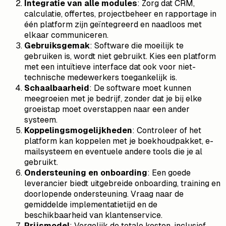
Integratie van alle modules
: Zorg dat CRM,
calculatie, offertes, projectbeheer en rapportage in
één platform zijn geïntegreerd en naadloos met
elkaar communiceren.
Gebruiksgemak
: Software die moeilijk te
gebruiken is, wordt niet gebruikt. Kies een platform
met een intuïtieve interface dat ook voor niet-
technische medewerkers toegankelijk is.
Schaalbaarheid
: De software moet kunnen
meegroeien met je bedrijf, zonder dat je bij elke
groeistap moet overstappen naar een ander
systeem.
Koppelingsmogelijkheden
: Controleer of het
platform kan koppelen met je boekhoudpakket, e-
mailsysteem en eventuele andere tools die je al
gebruikt.
Ondersteuning en onboarding
: Een goede
leverancier biedt uitgebreide onboarding, training en
doorlopende ondersteuning. Vraag naar de
gemiddelde implementatietijd en de
beschikbaarheid van klantenservice.
Prijsmodel
: Vergelijk de totale kosten, inclusief