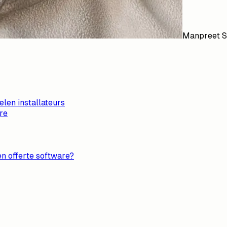
Manpreet S
len installateurs
re
en offerte software?