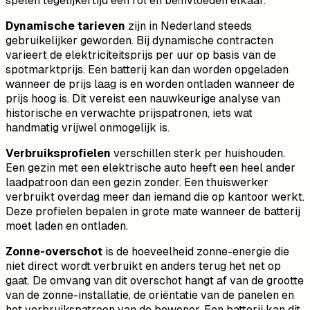
spelen tegelijkertijd een rol en beïnvloeden elkaar.
Dynamische tarieven
zijn in Nederland steeds
gebruikelijker geworden. Bij dynamische contracten
varieert de elektriciteitsprijs per uur op basis van de
spotmarktprijs. Een batterij kan dan worden opgeladen
wanneer de prijs laag is en worden ontladen wanneer de
prijs hoog is. Dit vereist een nauwkeurige analyse van
historische en verwachte prijspatronen, iets wat
handmatig vrijwel onmogelijk is.
Verbruiksprofielen
verschillen sterk per huishouden.
Een gezin met een elektrische auto heeft een heel ander
laadpatroon dan een gezin zonder. Een thuiswerker
verbruikt overdag meer dan iemand die op kantoor werkt.
Deze profielen bepalen in grote mate wanneer de batterij
moet laden en ontladen.
Zonne-overschot
is de hoeveelheid zonne-energie die
niet direct wordt verbruikt en anders terug het net op
gaat. De omvang van dit overschot hangt af van de grootte
van de zonne-installatie, de oriëntatie van de panelen en
het verbruikspatroon van de bewoner. Een batterij kan dit