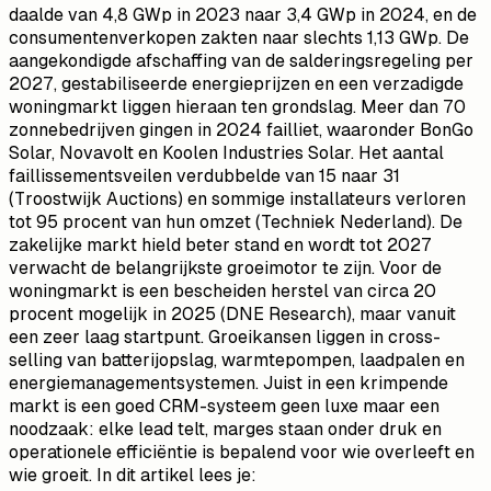
daalde van 4,8 GWp in 2023 naar 3,4 GWp in 2024, en de
consumentenverkopen zakten naar slechts 1,13 GWp. De
aangekondigde afschaffing van de salderingsregeling per
2027, gestabiliseerde energieprijzen en een verzadigde
woningmarkt liggen hieraan ten grondslag. Meer dan 70
zonnebedrijven gingen in 2024 failliet, waaronder BonGo
Solar, Novavolt en Koolen Industries Solar. Het aantal
faillissementsveilen verdubbelde van 15 naar 31
(Troostwijk Auctions) en sommige installateurs verloren
tot 95 procent van hun omzet (Techniek Nederland). De
zakelijke markt hield beter stand en wordt tot 2027
verwacht de belangrijkste groeimotor te zijn. Voor de
woningmarkt is een bescheiden herstel van circa 20
procent mogelijk in 2025 (DNE Research), maar vanuit
een zeer laag startpunt. Groeikansen liggen in cross-
selling van batterijopslag, warmtepompen, laadpalen en
energiemanagementsystemen. Juist in een krimpende
markt is een goed CRM-systeem geen luxe maar een
noodzaak: elke lead telt, marges staan onder druk en
operationele efficiëntie is bepalend voor wie overleeft en
wie groeit. In dit artikel lees je: