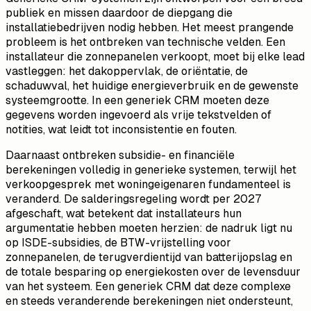
publiek en missen daardoor de diepgang die
installatiebedrijven nodig hebben. Het meest prangende
probleem is het ontbreken van technische velden. Een
installateur die zonnepanelen verkoopt, moet bij elke lead
vastleggen: het dakoppervlak, de oriëntatie, de
schaduwval, het huidige energieverbruik en de gewenste
systeemgrootte. In een generiek CRM moeten deze
gegevens worden ingevoerd als vrije tekstvelden of
notities, wat leidt tot inconsistentie en fouten.
Daarnaast ontbreken subsidie- en financiële
berekeningen volledig in generieke systemen, terwijl het
verkoopgesprek met woningeigenaren fundamenteel is
veranderd. De salderingsregeling wordt per 2027
afgeschaft, wat betekent dat installateurs hun
argumentatie hebben moeten herzien: de nadruk ligt nu
op ISDE-subsidies, de BTW-vrijstelling voor
zonnepanelen, de terugverdientijd van batterijopslag en
de totale besparing op energiekosten over de levensduur
van het systeem. Een generiek CRM dat deze complexe
en steeds veranderende berekeningen niet ondersteunt,