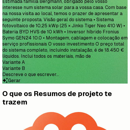
Estimada família Bergmann, obrigado pelo vosso
interesse num sistema solar para a vossa casa. Com base
na nossa visita ao local, temos o prazer de apresentar a
seguinte proposta. Visão geral do sistema • Sistema
fotovoltaico de 10,25 kWp (25 × Jinko Tiger Neo 410 W) •
Bateria BYD HVS de 10 kWh • Inversor híbrido Fronius
Symo GEN24 10.0 • Montagem, cablagem e colocação em
serviço profissionais O vosso investimento O preço total
do sistema completo, incluindo instalação, é de 18.450 €
líquidos. Inclui todos os materiais, mão de obra, andaime,
coordenação da ligação à rede e 2 anos de garantia da
instalação, para além das garantias dos fabricantes. Será
um prazer acompanhar-vos no caminho rumo à
independência energética.
Variante A
Variante B
Descreve o que escrever...
Gerar
O que os Resumos de projeto te
trazem