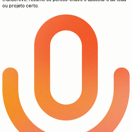
para depois
Grava um memo de voz enquanto a visita está fresca. A IA
transcreve, resume os pontos-chave e associa-o ao lead
ou projeto certo.