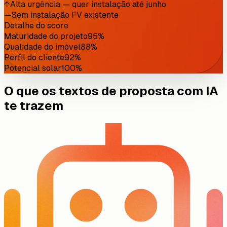
↑
Alta urgência — quer instalação até junho
—
Sem instalação FV existente
Detalhe do score
Maturidade do projeto
95
%
Qualidade do imóvel
88
%
Perfil do cliente
92
%
Potencial solar
100
%
O que os textos de proposta com IA
te trazem