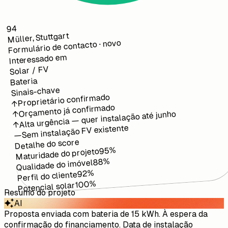
94
Müller, Stuttgart
Formulário de contacto · novo
Interessado em
Solar / FV
Bateria
Sinais-chave
Proprietário confirmado
↑
Orçamento já confirmado
Alta urgência — quer instalação até junho
↑
↑
Sem instalação FV existente
—
Detalhe do score
%
95
Maturidade do projeto
%
88
Qualidade do imóvel
%
92
Perfil do cliente
%
100
Potencial solar
Resumo do projeto
AI
Proposta enviada com bateria de 15 kWh. À espera da
confirmação do financiamento. Data de instalação