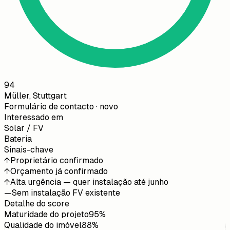
94
Müller, Stuttgart
Formulário de contacto · novo
Interessado em
Solar / FV
Bateria
Sinais-chave
↑
Proprietário confirmado
↑
Orçamento já confirmado
↑
Alta urgência — quer instalação até junho
—
Sem instalação FV existente
Detalhe do score
Maturidade do projeto
95
%
Qualidade do imóvel
88
%