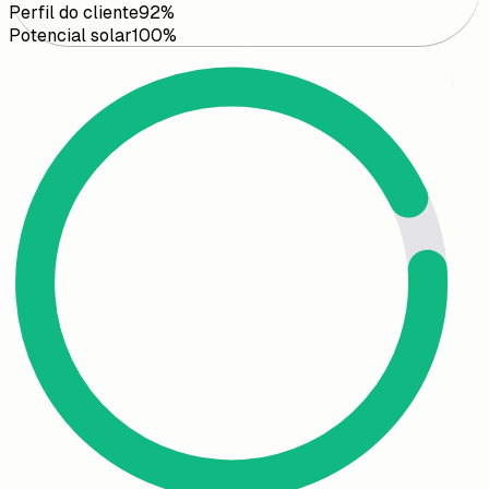
Perfil do cliente
92
%
Potencial solar
100
%