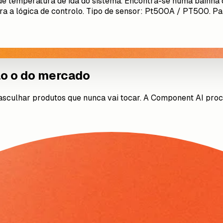
 de temperatura de ida do sistema. Encontra-se numa bainha 
 a lógica de controlo. Tipo de sensor: Pt500A / PT500. Para
ão o do mercado
asculhar produtos que nunca vai tocar. A Component AI pro