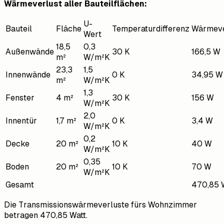
Wärmeverlust aller Bauteilflächen:
U-
Bauteil
Fläche
Temperaturdifferenz
Wärmeve
Wert
18,5
0,3
Außenwände
30 K
166,5 W
m²
W/m²K
23,3
1,5
Innenwände
0 K
34,95 W
m²
W/m²K
1,3
Fenster
4 m²
30 K
156 W
W/m²K
2,0
Innentür
1,7 m²
0 K
3,4 W
W/m²K
0,2
Decke
20 m²
10 K
40 W
W/m²K
0,35
Boden
20 m²
10 K
70 W
W/m²K
Gesamt
470,85 
Die Transmissionswärmeverluste fürs Wohnzimmer
betragen 470,85 Watt.