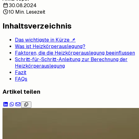
30.08.2024
10 Min. Lesezeit
Inhaltsverzeichnis
Das wichtigste in Kürze 📌
Was ist Heizkörperauslegung?
Faktoren, die die Heizkörperauslegung beeinflussen
Schritt-für-Schritt-Anleitung zur Berechnung der
Heizkörperauslegung
Fazit
FAQs
Artikel teilen