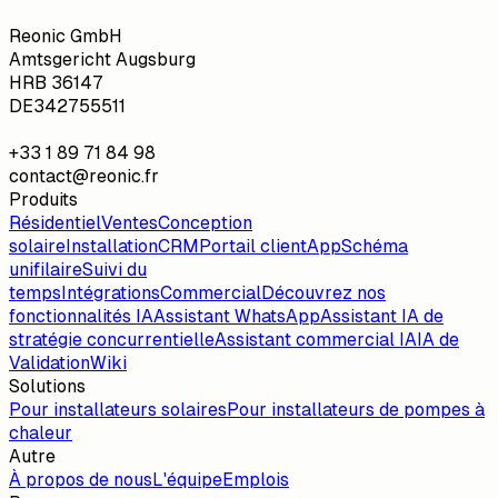
Reonic GmbH
Amtsgericht Augsburg
HRB 36147
DE342755511
+33 1 89 71 84 98
contact@reonic.fr
Produits
Résidentiel
Ventes
Conception
solaire
Installation
CRM
Portail client
App
Schéma
unifilaire
Suivi du
temps
Intégrations
Commercial
Découvrez nos
fonctionnalités IA
Assistant WhatsApp
Assistant IA de
stratégie concurrentielle
Assistant commercial IA
IA de
Validation
Wiki
Solutions
Pour installateurs solaires
Pour installateurs de pompes à
chaleur
Autre
À propos de nous
L'équipe
Emplois