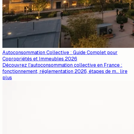
Autoconsommation Collective : Guide Complet pour
Copropriétés et Immeubles 2026
Découvrez l'autoconsommation collective en France :
fonctionnement, réglementation 2026, étapes de m
...
lire
plus