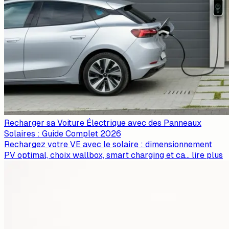
Recharger sa Voiture Électrique avec des Panneaux
Solaires : Guide Complet 2026
Rechargez votre VE avec le solaire : dimensionnement
PV optimal, choix wallbox, smart charging et ca
...
lire plus